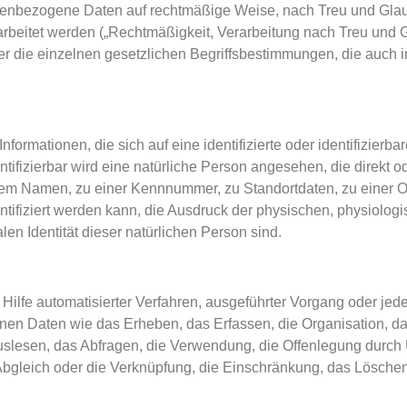
nenbezogene Daten auf rechtmäßige Weise, nach Treu und Glaube
rbeitet werden („Rechtmäßigkeit, Verarbeitung nach Treu und 
ber die einzelnen gesetzlichen Begriffsbestimmungen, die auch 
formationen, die sich auf eine identifizierte oder identifizierb
ntifizierbar wird eine natürliche Person angesehen, die direkt od
em Namen, zu einer Kennnummer, zu Standortdaten, zu einer 
ifiziert werden kann, die Ausdruck der physischen, physiologi
alen Identität dieser natürlichen Person sind.
ne Hilfe automatisierter Verfahren, ausgeführter Vorgang oder je
 Daten wie das Erheben, das Erfassen, die Organisation, das
lesen, das Abfragen, die Verwendung, die Offenlegung durch Ü
Abgleich oder die Verknüpfung, die Einschränkung, das Löschen