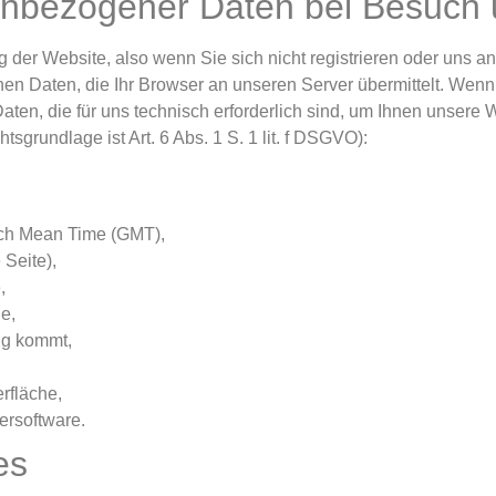
nbezogener Daten bei Besuch 
 der Website, also wenn Sie sich nicht registrieren oder uns an
en Daten, die Ihr Browser an unseren Server übermittelt. Wenn
ten, die für uns technisch erforderlich sind, um Ihnen unsere 
sgrundlage ist Art. 6 Abs. 1 S. 1 lit. f DSGVO):
ich Mean Time (GMT),
 Seite),
,
e,
ng kommt,
rfläche,
ersoftware.
es